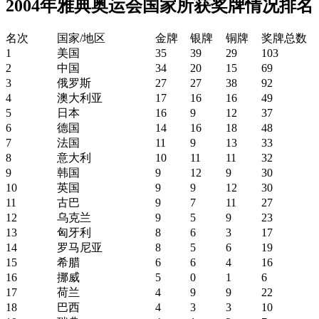
2004年雅典奥运会国家所获奖牌情况排名
名次
国家/地区
金牌
银牌
铜牌
奖牌总数
1
美国
35
39
29
103
2
中国
34
20
15
69
3
俄罗斯
27
27
38
92
4
澳大利亚
17
16
16
49
5
日本
16
9
12
37
6
德国
14
16
18
48
7
法国
11
9
13
33
8
意大利
10
11
11
32
9
韩国
9
12
9
30
10
英国
9
9
12
30
11
古巴
9
7
11
27
12
乌克兰
9
5
9
23
13
匈牙利
8
6
3
17
14
罗马尼亚
8
5
6
19
15
希腊
6
6
4
16
16
挪威
5
0
1
6
17
荷兰
4
9
9
22
18
巴西
4
3
3
10