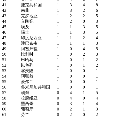
41
捷克共和国
1
3
4
8
42
南非
1
3
2
6
43
克罗地亚
1
2
2
5
44
立陶宛
1
2
0
3
45
埃及
1
1
3
5
46
瑞士
1
1
3
5
47
印度尼西亚
1
1
2
4
48
津巴布韦
1
1
1
3
49
阿塞拜疆
1
0
4
5
50
比利时
1
0
2
3
51
巴哈马
1
0
1
2
52
以色列
1
0
1
2
53
喀麦隆
1
0
0
1
54
阿联酋
1
0
0
1
55
爱尔兰
1
0
0
1
56
多米尼加共和国
1
0
0
1
57
朝鲜
0
4
1
5
58
拉脱维亚
0
4
0
4
59
墨西哥
0
3
1
4
60
葡萄牙
0
2
1
3
61
芬兰
0
2
0
2