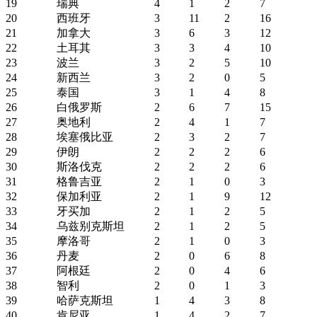
19
瑞典
4
1
2
7
20
西班牙
3
11
2
16
21
加拿大
3
6
3
12
22
土耳其
3
3
4
10
23
波兰
3
2
5
10
24
新西兰
3
2
0
5
25
泰国
3
1
4
8
26
白俄罗斯
2
6
7
15
27
奥地利
2
4
1
7
28
埃塞俄比亚
2
3
2
7
29
伊朗
2
2
2
6
30
斯洛伐克
2
2
2
6
31
格鲁吉亚
2
1
0
3
32
保加利亚
2
1
9
12
33
牙买加
2
1
2
5
34
乌兹别克斯坦
2
1
2
5
35
摩洛哥
2
1
0
3
36
丹麦
2
0
6
8
37
阿根廷
2
0
4
6
38
智利
2
0
1
3
39
哈萨克斯坦
1
4
3
8
40
肯尼亚
1
4
2
7