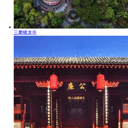
三攀蟠龙寺