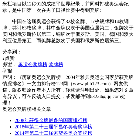
米栏项目以12秒91的成绩平世界纪录，并同时打破奥运会纪
录，是中国第一次在男子田径比赛中得到奖牌;
中国在这届奥运会获得了32枚金牌、17枚银牌和14枚铜
牌，共计63枚奖牌，其中金牌仅次于美国位居第二，银牌次于
美国和俄罗斯位居第三，铜牌次于俄罗斯、美国、德国和澳大
利亚位居第五，而奖牌总数次于美国和俄罗斯位居第三。
分享到：
1
点赞
标签：
奥运会奖牌榜
奖牌榜
举报
声明：
《历届奥运会奖牌榜—2004年雅典奥运会国家所获奖牌
情况排名》一文由排行榜123网（www.phb123.com）网友供
稿，版权归原作者本人所有，转载请注明出处。如果您对文章
有异议，可在反馈入口提交，或发邮件到63224@qq.com处
理！
奥运会奖牌榜相关文章
2008年获得金牌最多的国家排行榜
2018年第二十三届平昌冬奥会奖牌榜
2014年第二十二届索契冬奥会奖牌榜