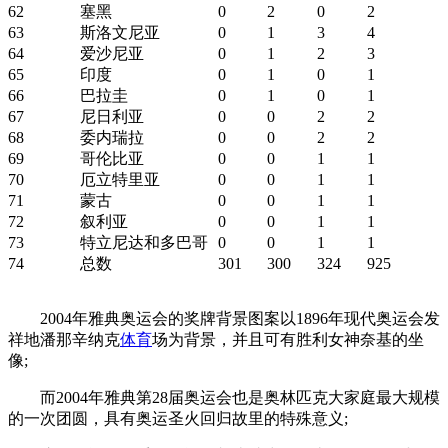
62
塞黑
0
2
0
2
63
斯洛文尼亚
0
1
3
4
64
爱沙尼亚
0
1
2
3
65
印度
0
1
0
1
66
巴拉圭
0
1
0
1
67
尼日利亚
0
0
2
2
68
委内瑞拉
0
0
2
2
69
哥伦比亚
0
0
1
1
70
厄立特里亚
0
0
1
1
71
蒙古
0
0
1
1
72
叙利亚
0
0
1
1
73
特立尼达和多巴哥
0
0
1
1
74
总数
301
300
324
925
2004年雅典奥运会的奖牌背景图案以1896年现代奥运会发
祥地潘那辛纳克
体育
场为背景，并且可有胜利女神奈基的坐
像;
而2004年雅典第28届奥运会也是奥林匹克大家庭最大规模
的一次团圆，具有奥运圣火回归故里的特殊意义;