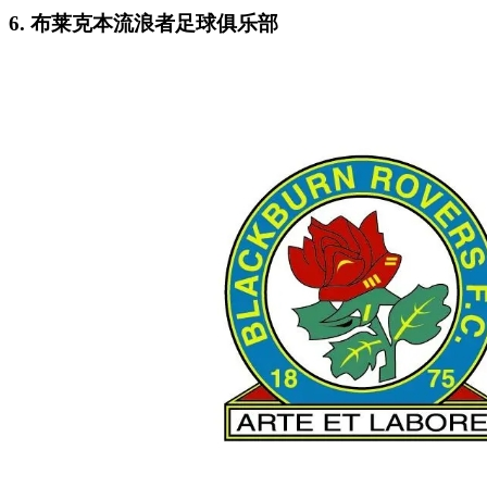
6. 布莱克本流浪者足球俱乐部