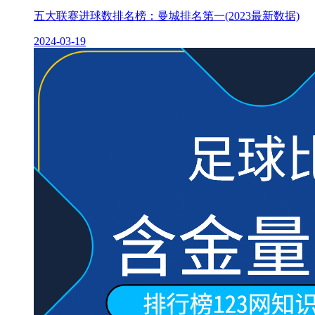
五大联赛进球数排名榜：曼城排名第一(2023最新数据)
2024-03-19