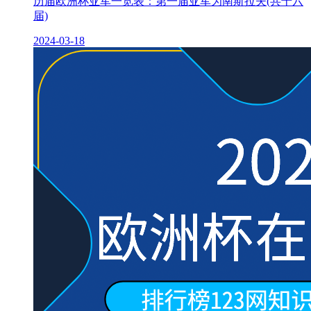
历届欧洲杯亚军一览表：第一届亚军为南斯拉夫(共十六
届)
2024-03-18