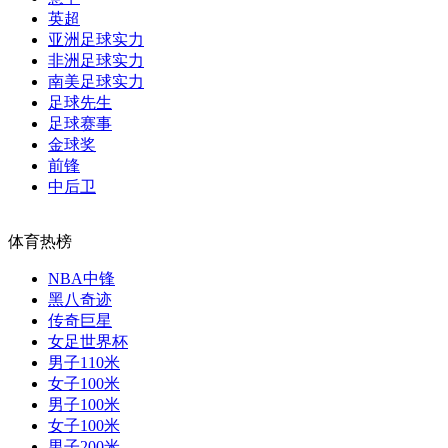
英超
亚洲足球实力
非洲足球实力
南美足球实力
足球先生
足球赛事
金球奖
前锋
中后卫
体育热榜
NBA中锋
黑八奇迹
传奇巨星
女足世界杯
男子110米
女子100米
男子100米
女子100米
男子200米