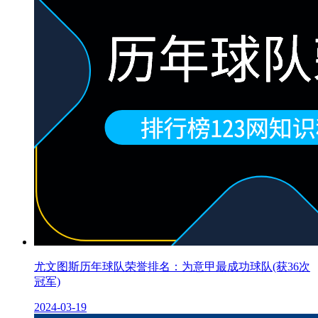
尤文图斯历年球队荣誉排名：为意甲最成功球队(获36次
冠军)
2024-03-19