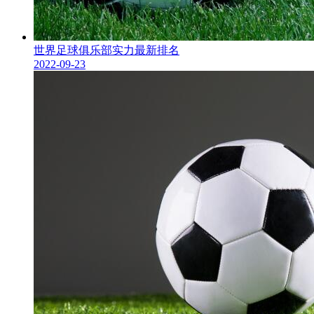
世界足球俱乐部实力最新排名
2022-09-23