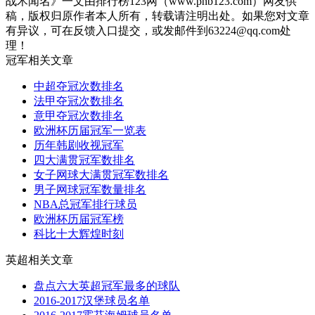
战术闻名》一文由排行榜123网（www.phb123.com）网友供
稿，版权归原作者本人所有，转载请注明出处。如果您对文章
有异议，可在反馈入口提交，或发邮件到63224@qq.com处
理！
冠军相关文章
中超夺冠次数排名
法甲夺冠次数排名
意甲夺冠次数排名
欧洲杯历届冠军一览表
历年韩剧收视冠军
四大满贯冠军数排名
女子网球大满贯冠军数排名
男子网球冠军数量排名
NBA总冠军排行球员
欧洲杯历届冠军榜
科比十大辉煌时刻
英超相关文章
盘点六大英超冠军最多的球队
2016-2017汉堡球员名单