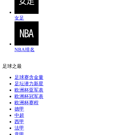
女足
NBA排名
足球之最
足球赛含金量
足坛潜力新星
欧洲杯亚军表
欧洲杯冠军表
欧洲杯赛程
德甲
中超
西甲
法甲
意甲