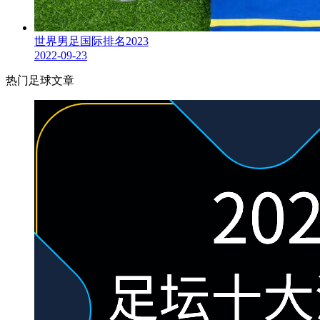
世界男足国际排名2023
2022-09-23
热门足球文章